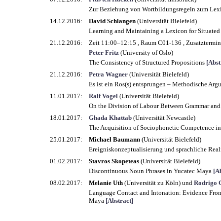
Zur Beziehung von Wortbildungsregeln zum Le
14.12.2016:
David Schlangen
(Universität Bielefeld)
Learning and Maintaining a Lexicon for Situated
21.12.2016:
Zeit 11:00–12:15
,
Raum C01-136
,
Zusatztermin
Peter Fritz
(University of Oslo)
The Consistency of Structured Propositions
[Abst
21.12.2016:
Petra Wagner
(Universität Bielefeld)
Es ist ein Ros(s) entsprungen – Methodische Argu
11.01.2017:
Ralf Vogel
(Universität Bielefeld)
On the Division of Labour Between Grammar and
18.01.2017:
Ghada Khattab
(Universität Newcastle)
The Acquisition of Sociophonetic Competence in
25.01.2017:
Michael Baumann
(Universität Bielefeld)
Ereigniskonzeptualisierung und sprachliche Reali
01.02.2017:
Stavros Skopeteas
(Universität Bielefeld)
Discontinuous Noun Phrases in Yucatec Maya
[A
08.02.2017:
Melanie Uth
(Universität zu Köln) und
Rodrigo 
Language Contact and Intonation: Evidence Fro
Maya
[Abstract]