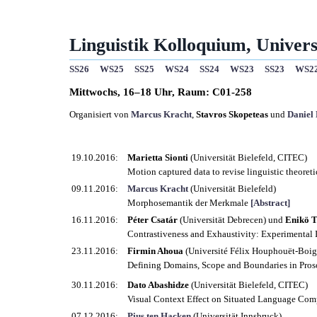
Linguistik Kolloquium, Universi
SS26
WS25
SS25
WS24
SS24
WS23
SS23
WS2
Mittwochs, 16–18 Uhr, Raum: C01-258
Organisiert von
Marcus Kracht
,
Stavros Skopeteas
und
Daniel
19.10.2016:
Marietta Sionti
(Universität Bielefeld, CITEC)
Motion captured data to revise linguistic theoret
09.11.2016:
Marcus Kracht
(Universität Bielefeld)
Morphosemantik der Merkmale
[Abstract]
16.11.2016:
Péter Csatár
(Universität Debrecen) und
Enikö T
Contrastiveness and Exhaustivity: Experimental 
23.11.2016:
Firmin Ahoua
(Université Félix Houphouët-Boign
Defining Domains, Scope and Boundaries in Pro
30.11.2016:
Dato Abashidze
(Universität Bielefeld, CITEC)
Visual Context Effect on Situated Language Co
07.12.2016:
Pius ten Hacken
(Universität Innsbruck)