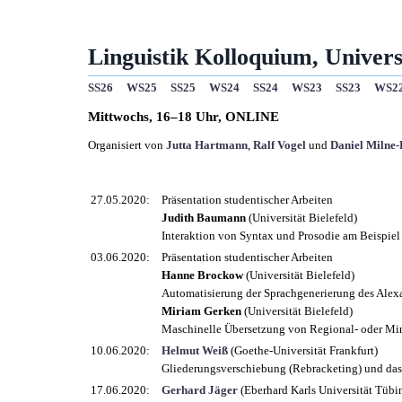
Linguistik Kolloquium, Universi
SS26
WS25
SS25
WS24
SS24
WS23
SS23
WS2
Mittwochs, 16–18 Uhr,
ONLINE
Organisiert von
Jutta Hartmann
,
Ralf Vogel
und
Daniel Milne
27.05.2020:
Präsentation studentischer Arbeiten
Judith Baumann
(Universität Bielefeld)
Interaktion von Syntax und Prosodie am Beispie
03.06.2020:
Präsentation studentischer Arbeiten
Hanne Brockow
(Universität Bielefeld)
Automatisierung der Sprachgenerierung des Alex
Miriam Gerken
(Universität Bielefeld)
Maschinelle Übersetzung von Regional- oder Mi
10.06.2020:
Helmut Weiß
(Goethe-Universität Frankfurt)
Gliederungsverschiebung (Rebracketing) und das
17.06.2020:
Gerhard Jäger
(Eberhard Karls Universität Tübi