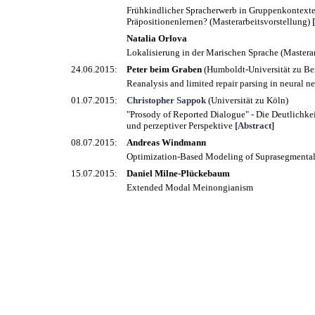
Frühkindlicher Spracherwerb in Gruppenkontexte
Präpositionenlernen? (Masterarbeitsvorstellung)
Natalia Orlova
Lokalisierung in der Marischen Sprache (Mastera
24.06.2015:
Peter beim Graben
(Humboldt-Universität zu Ber
Reanalysis and limited repair parsing in neural 
01.07.2015:
Christopher Sappok
(Universität zu Köln)
"Prosody of Reported Dialogue" - Die Deutlichke
und perzeptiver Perspektive
[Abstract]
08.07.2015:
Andreas Windmann
Optimization-Based Modeling of Suprasegmenta
15.07.2015:
Daniel Milne-Plückebaum
Extended Modal Meinongianism