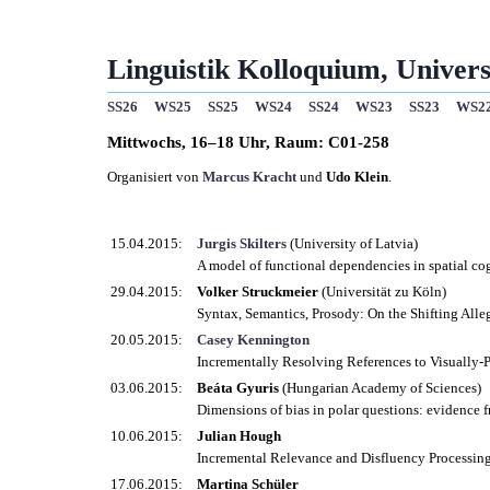
Linguistik Kolloquium, Universi
SS26
WS25
SS25
WS24
SS24
WS23
SS23
WS2
Mittwochs, 16–18 Uhr, Raum: C01-258
Organisiert von
Marcus Kracht
und
Udo Klein
.
15.04.2015:
Jurgis Skilters
(University of Latvia)
A model of functional dependencies in spatial co
29.04.2015:
Volker Struckmeier
(Universität zu Köln)
Syntax, Semantics, Prosody: On the Shifting Alle
20.05.2015:
Casey Kennington
Incrementally Resolving References to Visually-P
03.06.2015:
Beáta Gyuris
(Hungarian Academy of Sciences)
Dimensions of bias in polar questions: evidence
10.06.2015:
Julian Hough
Incremental Relevance and Disfluency Processin
17.06.2015:
Martina Schüler