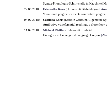
Syntax-Phonologie-Schnittstelle in Kaqchikel Ma
27.06.2018:
Friederike Kern
(Universität Bielefeld) und
Ann
Variational pragmatics meets contrastive pragma
04.07.2018:
Cornelia Ebert
(Leibniz-Zentrum Allgemeine Spr
Attributive vs. referential readings: a closer look
11.07.2018:
Michael Rießler
(Universität Bielefeld)
Dialogues in Endangered Language Corpora
[Abs