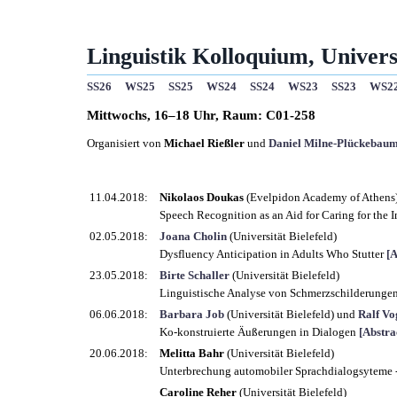
Linguistik Kolloquium, Universi
SS26
WS25
SS25
WS24
SS24
WS23
SS23
WS2
Mittwochs, 16–18 Uhr,
Raum: C01-258
Organisiert von
Michael Rießler
und
Daniel Milne-Plückebau
11.04.2018:
Nikolaos Doukas
(Evelpidon Academy of Athens
Speech Recognition as an Aid for Caring for the 
02.05.2018:
Joana Cholin
(Universität Bielefeld)
Dysfluency Anticipation in Adults Who Stutter
[A
23.05.2018:
Birte Schaller
(Universität Bielefeld)
Linguistische Analyse von Schmerzschilderunge
06.06.2018:
Barbara Job
(Universität Bielefeld) und
Ralf Vo
Ko-konstruierte Äußerungen in Dialogen
[Abstra
20.06.2018:
Melitta Bahr
(Universität Bielefeld)
Unterbrechung automobiler Sprachdialogsyteme - 
Caroline Reher
(Universität Bielefeld)